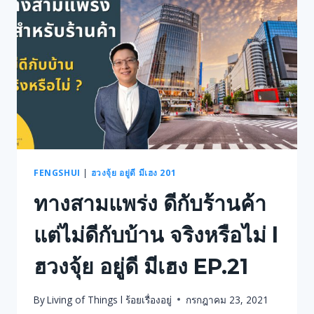
เจ้า
มี
ผล
เสีย
หรือ
ไม่
L
ฮ
วง
จุ้ย
อยู่ดี
มี
FENGSHUI
|
ฮวงจุ้ย อยู่ดี มีเฮง 201
เฮง
ทางสามแพร่ง ดีกับร้านค้า
EP.20
แต่ไม่ดีกับบ้าน จริงหรือไม่ l
ฮวงจุ้ย อยู่ดี มีเฮง EP.21
By
Living of Things l ร้อยเรื่องอยู่
กรกฎาคม 23, 2021