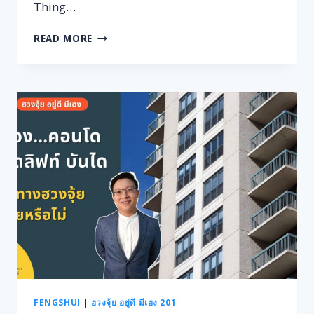
Thing…
ฮ
READ MORE
วง
จุ้ย
คอน
โด
ดู
จาก
ประตู
ไหน
ประตู
โครงการ
หรือ
ประตู
ห้อง
ของ
เรา
L
ฮ
วง
FENGSHUI
|
ฮวงจุ้ย อยู่ดี มีเฮง 201