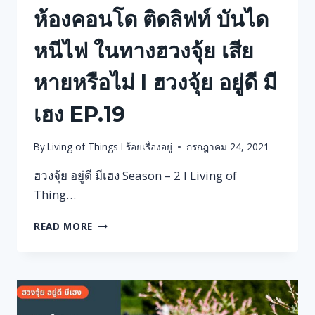
จุ้ย
ห้องคอนโด ติดลิฟท์ บันได
อยู่ดี
มี
หนีไฟ ในทางฮวงจุ้ย เสีย
เฮง
EP.18
หายหรือไม่ l ฮวงจุ้ย อยู่ดี มี
เฮง EP.19
By
Living of Things l ร้อยเรื่องอยู่
กรกฎาคม 24, 2021
ฮวงจุ้ย อยู่ดี มีเฮง Season – 2 l Living of
Thing…
ห้อง
READ MORE
คอน
โด
ติ
ดลิฟท์
บันได
หนี