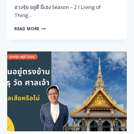
ฮวงจุ้ย อยู่ดี มีเฮง Season – 2 l Living of
Thing…
อยาก
READ MORE
ปลูก
ต้นไม้
รอบ
บ้าน
ปลูก
อย่างไร
ให้
รุ่งเรือง
L
ฮ
วง
จุ้ย
อยู่ดี
มี
เฮง
EP.22