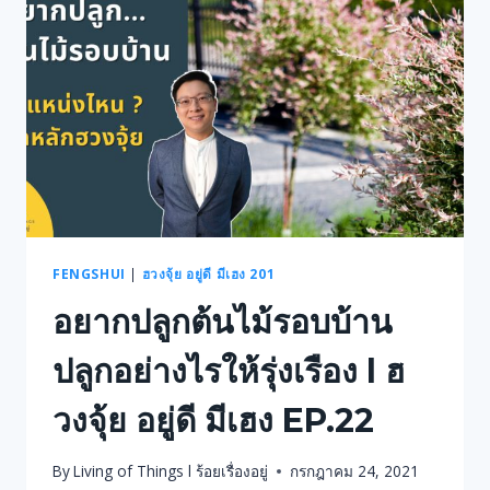
ไฟ
ใน
ทาง
ฮ
วง
จุ้ย
เสีย
หาย
หรือ
ไม่
L
ฮ
FENGSHUI
|
ฮวงจุ้ย อยู่ดี มีเฮง 201
วง
อยากปลูกต้นไม้รอบบ้าน
จุ้ย
อยู่ดี
ปลูกอย่างไรให้รุ่งเรือง l ฮ
มี
เฮง
EP.19
วงจุ้ย อยู่ดี มีเฮง EP.22
By
Living of Things l ร้อยเรื่องอยู่
กรกฎาคม 24, 2021