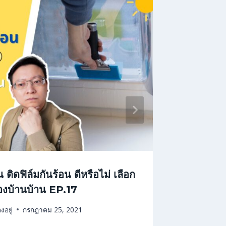
ิดฟิล์มกันร้อน ดีหรือไม่ เลือก
โรงรถ พื
องบ้านบ้าน EP.17
แบบวาง
งอยู่
กรกฎาคม 25, 2021
By
Living of