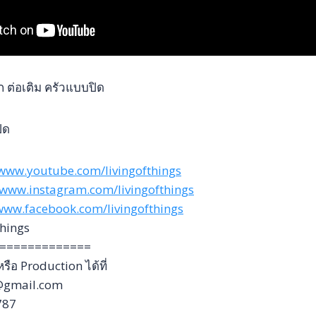
 ต่อเติม ครัวแบบปิด
ิด
/www.youtube.com/livingofthings
/www.instagram.com/livingofthings
/www.facebook.com/livingofthings
things
=============
ือ Production ได้ที่
s@gmail.com
787