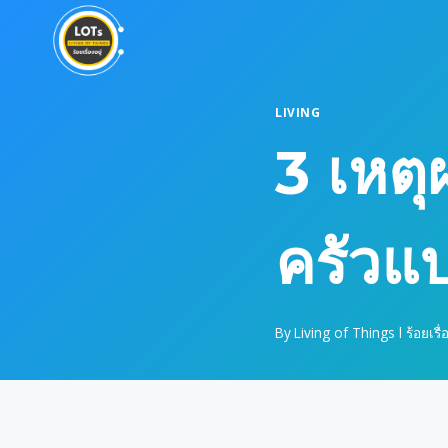
Skip
to
content
LIVING
3 เหตุ
ครัวแ
By
Living of Things l ร้อยเรื่อ