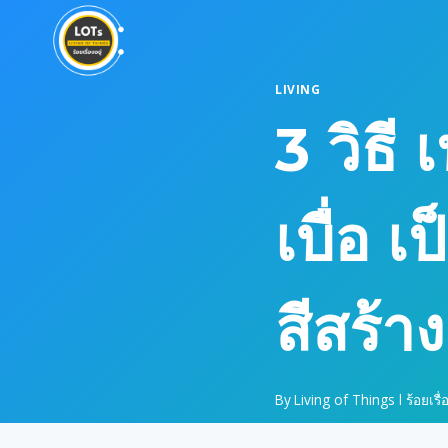
Skip
to
content
LIVING
3 วิธี
เบื่อ 
สีสร้า
By
Living of Things l ร้อยเรื่อ