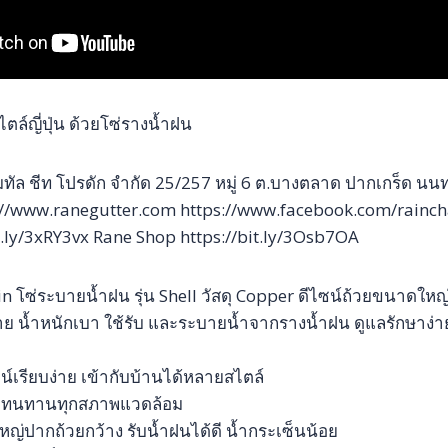
ล์ญี่ปุ่น ด้วยโซ่รางน้ำฝน
ทัล ชีท โปรดัก จำกัด 25/257 หมู่ 6 ต.บางตลาด ปากเกร็ด นนท
//www.ranegutter.com https://www.facebook.com/rainch
t.ly/3xRY3vx Rane Shop https://bit.ly/3Osb7OA
n โซ่ระบายน้ำฝน รุ่น Shell วัสดุ Copper ดีไซน์ถ้วยขนาดใหญ่เ
ง่าย น้ำหนักเบา ใช้รับ และระบายน้ำจากรางน้ำฝน ดูแลรักษาง่
ซน์เรียบง่าย เข้ากับบ้านได้หลายสไตล์
่ยม ทนทานทุกสภาพแวดล้อม
หญ่ปากถ้วยกว้าง รับน้ำฝนได้ดี น้ำกระเซ็นน้อย