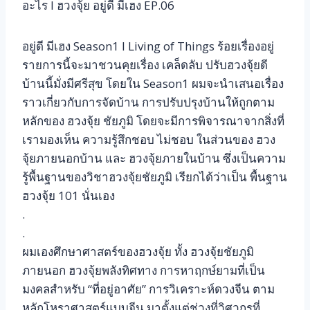
อะไร l ฮวงจุ้ย อยู่ดี มีเฮง EP.06
อยู่ดี มีเฮง Season1 l Living of Things ร้อยเรื่องอยู่
รายการนี้จะมาชวนคุยเรื่อง เคล็ดลับ ปรับฮวงจุ้ยดี
บ้านนี้มั่งมีศรีสุข โดยใน Season1 ผมจะนำเสนอเรื่อง
ราวเกี่ยวกับการจัดบ้าน การปรับปรุงบ้านให้ถูกตาม
หลักของ ฮวงจุ้ย ชัยภูมิ โดยจะมีการพิจารณาจากสิ่งที่
เรามองเห็น ความรู้สึกชอบ ไม่ชอบ ในส่วนของ ฮวง
จุ้ยภายนอกบ้าน และ ฮวงจุ้ยภายในบ้าน ซึ่งเป็นความ
รู้พื้นฐานของวิชาฮวงจุ้ยชัยภูมิ เรียกได้ว่าเป็น พื้นฐาน
ฮวงจุ้ย 101 นั่นเอง
.
.
ผมเองศึกษาศาสตร์ของฮวงจุ้ย ทั้ง ฮวงจุ้ยชัยภูมิ
ภายนอก ฮวงจุ้ยพลังทิศทาง การหาฤกษ์ยามที่เป็น
มงคลสำหรับ “ที่อยู่อาศัย” การวิเคราะห์ดวงจีน ตาม
หลักโหราศาสตร์แบบจีน มาตั้งแต่ช่วงที่วิศวกรที่