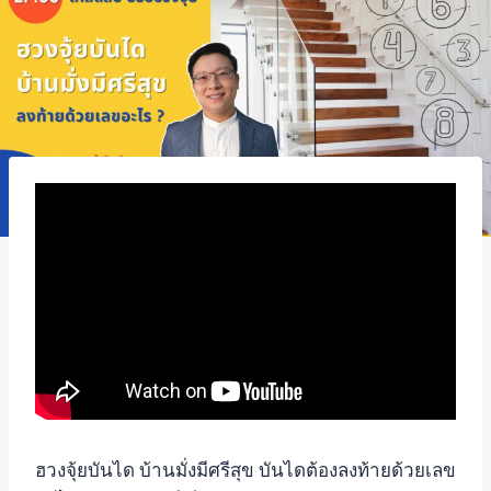
ฮวงจุ้ยบันได บ้านมั่งมีศรีสุข บันไดต้องลงท้ายด้วยเลข