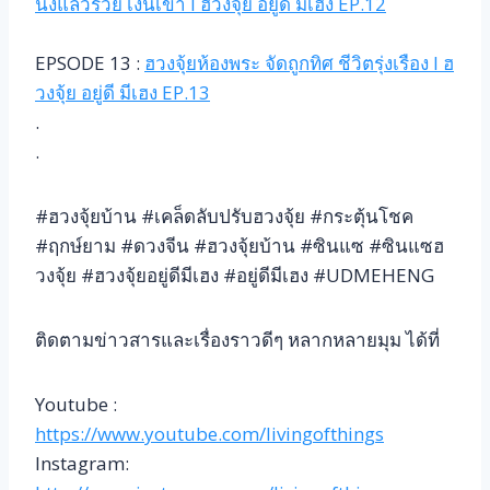
นั่งแล้วรวย เงินเข้า l ฮวงจุ้ย อยู่ดี มีเฮง EP.12
EPSODE 13 :
ฮวงจุ้ยห้องพระ จัดถูกทิศ ชีวิตรุ่งเรือง l ฮ
วงจุ้ย อยู่ดี มีเฮง EP.13
.
.
#ฮวงจุ้ยบ้าน #เคล็ดลับปรับฮวงจุ้ย #กระตุ้นโชค
#ฤกษ์ยาม #ดวงจีน #ฮวงจุ้ยบ้าน #ซินแซ #ซินแซฮ
วงจุ้ย #ฮวงจุ้ยอยู่ดีมีเฮง #อยู่ดีมีเฮง #UDMEHENG
ติดตามข่าวสารและเรื่องราวดีๆ หลากหลายมุม ได้ที่
Youtube :
https://www.youtube.com/livingofthings
Instagram: