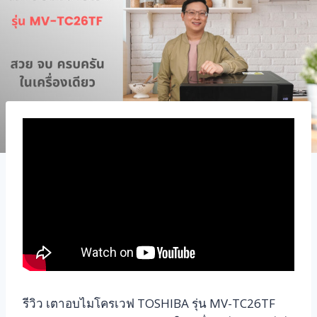
รีวิว เตาอบไมโครเวฟ TOSHIBA รุ่น MV-TC26TF